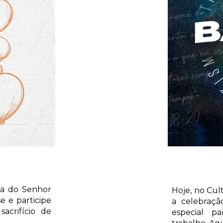
eia do Senhor
Hoje, no Cul
e e participe
a celebraç
crifício de
especial p