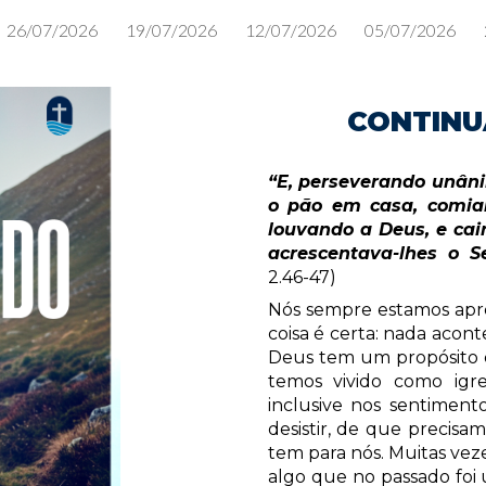
26/07/2026
19/07/2026
12/07/2026
05/07/2026
ip to main content
Skip to navigat
CONTINU
“E, perseverando unâni
o pão em casa, comia
louvando a Deus, e cai
acrescentava-lhes o S
2.46-47)
Nós sempre estamos apr
coisa é certa: nada acon
Deus tem um propósito d
temos vivido como igr
inclusive nos sentimen
desistir, de que precis
tem para nós. Muitas vez
algo que no passado foi