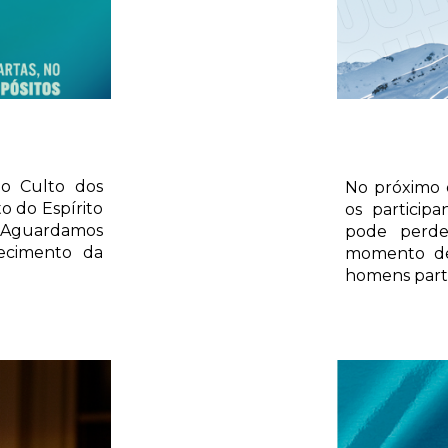
no Culto dos
No próximo 
to do Espírito
os particip
. Aguardamos
pode perde
ecimento da
momento de
homens parti