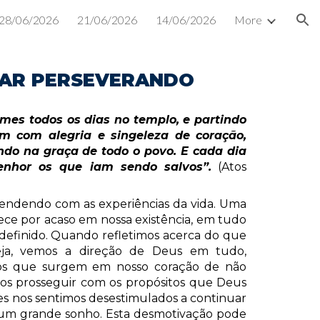
28/06/2026
21/06/2026
14/06/2026
More
ion
AR PERSEVERANDO
mes todos os dias no templo, e partindo
m com alegria e singeleza de coração,
ndo na graça de todo o povo. E cada dia
enhor os que iam sendo salvos”.
(Atos
endendo com as experiências da vida. Uma
tece por acaso em nossa existência, em tudo
efinido. Quando refletimos acerca do que
eja, vemos a direção de Deus em tudo,
tos que surgem em nosso coração de não
amos prosseguir com os propósitos que Deus
es nos sentimos desestimulados a continuar
 um grande sonho. Esta desmotivação pode