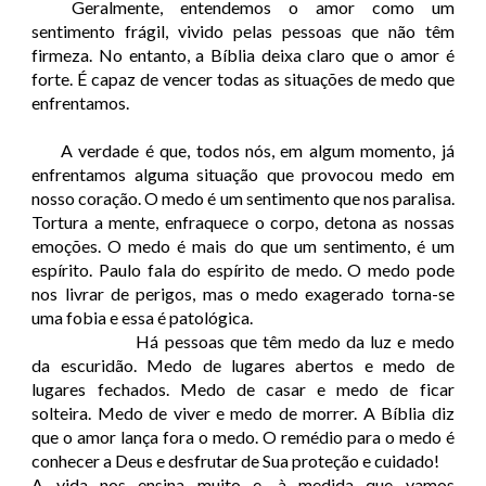
Geralmente, entendemos o amor como um
sentimento frágil, vivido pelas pessoas que não têm
firmeza. No entanto, a Bíblia deixa claro que o amor é
forte. É capaz de vencer todas as situações de medo que
enfrentamos.
A verdade é que, todos nós, em algum momento, já
enfrentamos alguma situação que provocou medo em
nosso coração. O medo é um sentimento que nos paralisa.
Tortura a mente, enfraquece o corpo, detona as nossas
emoções. O medo é mais do que um sentimento, é um
espírito. Paulo fala do espírito de medo. O medo pode
nos livrar de perigos, mas o medo exagerado torna-se
uma fobia e essa é patológica.
Há pessoas que têm medo da luz e medo
da escuridão. Medo de lugares abertos e medo de
lugares fechados. Medo de casar e medo de ficar
solteira. Medo de viver e medo de morrer. A Bíblia diz
que o amor lança fora o medo. O remédio para o medo é
conhecer a Deus e desfrutar de Sua proteção e cuidado!
A vida nos ensina muito e, à medida que vamos