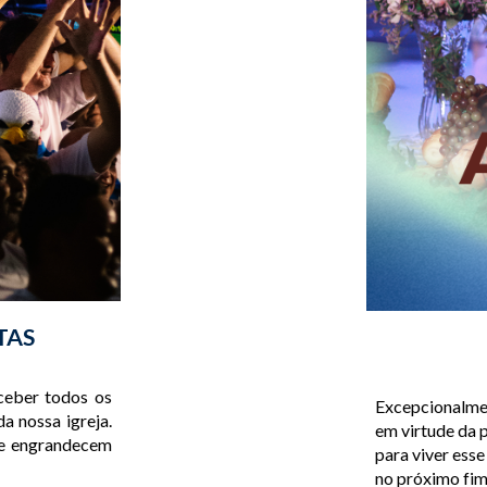
TAS
eceber todos os
Excepcionalmen
a nossa igreja.
em virtude da 
ue engrandecem
para viver ess
no próximo fim