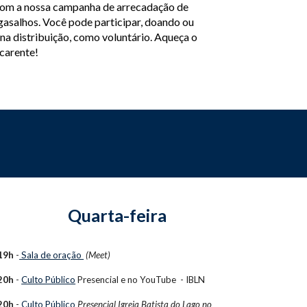
om a nossa campanha de arrecadação de
gasalhos. Você pode participar, doando ou
na distribuição, como voluntário. Aqueça o
carente!
Quarta-feira
19h
-
Sala de oração
(Meet)
20h
-
Culto Público
Presencial e no
YouTube - IBLN
20h
-
Culto Público
Presencial Igreja Batista do Lago no