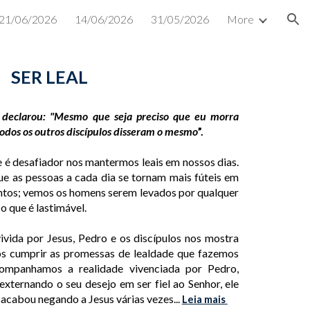
21/06/2026
14/06/2026
31/05/2026
More
ion
SER LEAL
declarou: "Mesmo que seja preciso que eu morra
todos os outros discípulos disseram o mesmo
”.
é desafiador nos mantermos leais em nossos dias.
 as pessoas a cada dia se tornam mais fúteis em
tos; vemos os homens serem levados por qualquer
o que é lastimável.
ivida por Jesus, Pedro e os discípulos nos mostra
 cumprir as promessas de lealdade que fazemos
ompanhamos a realidade vivenciada por Pedro,
ternando o seu desejo em ser fiel ao Senhor, ele
e acabou negando a Jesus várias vezes
...
Leia mais