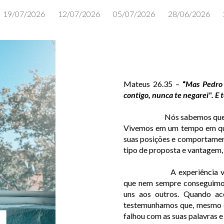
19/07/2026
12/07/2026
05/07/2026
28/06/2026
ip to main content
Skip to navigat
Mateus 26.35 –
“
Mas Pedro 
contigo, nunca te negarei". E 
Nós sabemos que 
Vivemos em um tempo em que
suas posições e comportamen
tipo de proposta e vantagem, 
A experiência v
que nem sempre conseguimos
uns aos outros. Quando ac
testemunhamos que, mesmo ex
falhou com as suas palavras 