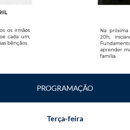
RIL
os os irmãos
Na próxima 
çoe cada um,
20h, inici
sas bênçãos.
Fundamento
aprender ma
família.
PROGRAMAÇÃO
Terça-feira