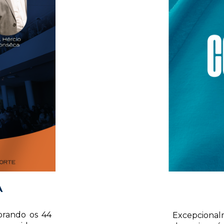
A
brando os 44
Excepcional