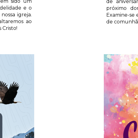
 tem sido um
de aniversá
elidade e o
próximo do
ossa igreja.
Examine-se 
altaremos ao
de comunhão
Cristo!