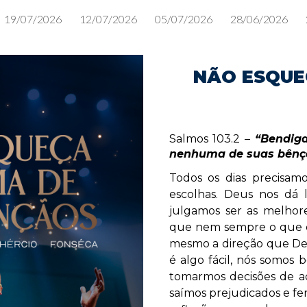
19/07/2026
12/07/2026
05/07/2026
28/06/2026
ip to main content
Skip to navigat
NÃO ESQUE
Salmos 103.2 –
“Bendig
nenhuma de suas bênçã
Todos os dias precisam
escolhas. Deus nos dá 
julgamos ser as melhore
que nem sempre o que e
mesmo a direção que Deu
é algo fácil, nós somos 
tomarmos decisões de a
saímos prejudicados e fer