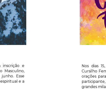
 inscrição e
Nos dias 15
ho Masculino,
Cursilho Fem
 junho. Esse
orações par
spiritual e a
participante
grandes milag