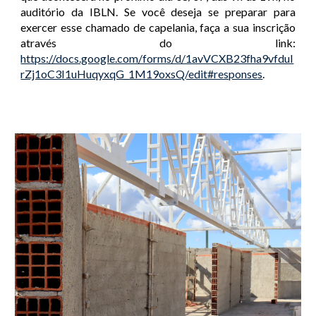
auditório da IBLN. Se você deseja se preparar para
exercer esse chamado de capelania, faça a sua inscrição
através do link:
https://docs.google.com/forms/d/1avVCXB23fha9vfduI
rZj1oC3I1uHuqyxqG_1M19oxsQ/edit#responses
.